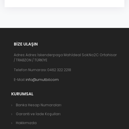
BIZE ULAŞIN
Adres: Adres: İskenderpaşa Mah.İdeal Sok.No:2C Ortahisar
/ TRABZON / TÜRKİYE
Telefon Numarası: 0462 322 2218
E-Mail:
info@umutbil.com
KURUMSAL
Banka Hesap Numaraları
Garanti ve İade Koşulları
Hakkımızda