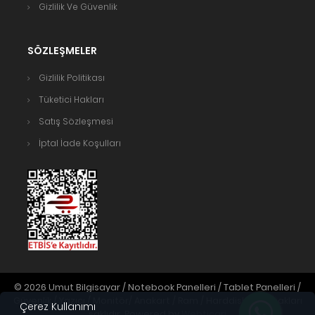
Gizlilik Ve Güvenlik
SÖZLEŞMELER
Gizlilik Politikası
Tüketici Hakları
Satış Sözleşmesi
İptal İade Koşulları
© 2026 Umut Bilgisayar / Notebook Panelleri / Tablet Panelleri /
Güvenlik / Yazıcı / Monitör/ Anakart / Ram / Harddisk. Tüm hakları
Çerez Kullanımı
saklıdır. Powered by
Webticari