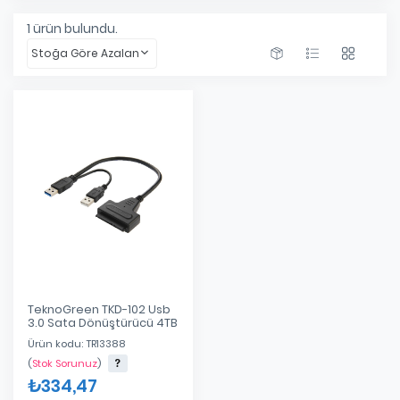
1
ürün bulundu.
Stoğa Göre Azalan
TeknoGreen TKD-102 Usb
3.0 Sata Dönüştürücü 4TB
Ürün kodu: TR13388
(
Stok Sorunuz
)
₺334,47