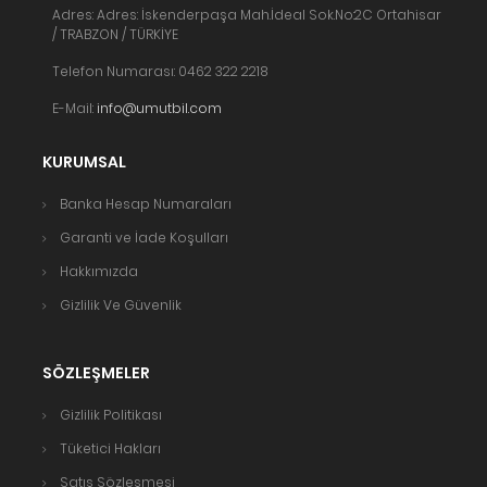
Adres: Adres: İskenderpaşa Mah.İdeal Sok.No:2C Ortahisar
/ TRABZON / TÜRKİYE
Telefon Numarası: 0462 322 2218
E-Mail:
info@umutbil.com
KURUMSAL
Banka Hesap Numaraları
Garanti ve İade Koşulları
Hakkımızda
Gizlilik Ve Güvenlik
SÖZLEŞMELER
Gizlilik Politikası
Tüketici Hakları
Satış Sözleşmesi