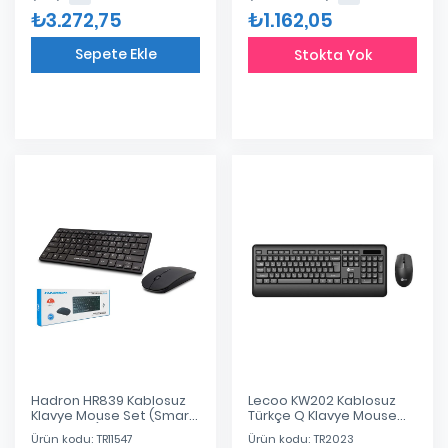
₺3.272,75
₺1.162,05
Sepete Ekle
Stokta Yok
Eklendi
Hadron HR839 Kablosuz
Lecoo KW202 Kablosuz
Klavye Mouse Set (Smart
Türkçe Q Klavye Mouse
Tv Uyumlu)
Set Siyah
Ürün kodu: TR11547
Ürün kodu: TR2023