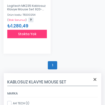
Logitech MK235 Kablosuz
Klavye Mouse Set 920-
007925
Ürün kodu: TR200254
(
Stok Sorunuz
)
₺1.280,49
Stokta Yok
1
KABLOSUZ KLAVYE MOUSE SET
MARKA
A4 TECH (1)