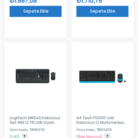
₺1.967,08
₺1.710,75
Sepete Ekle
Sepete Ekle
Eklendi
Eklendi
Logitech MK540 Kablosuz
A4 Tech FG1010 Usb
Set MM Q TR USB Siyah
Kablosuz Q Multımedya
920-008687
Klavye + Mouse Set Mavi
Ürün kodu: TR49078
Ürün kodu: TR100019
(
1 AD
)
(
Stok Sorunuz
)