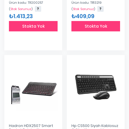
920-003163
Ürün kodu: TR200257
Ürün kodu: TR13219
(
Stok Sorunuz
)
(
Stok Sorunuz
)
₺1.413,23
₺409,09
Stokta Yok
Stokta Yok
Hadron HDX2507 Smart
Hp CS500 Siyah Kablosuz