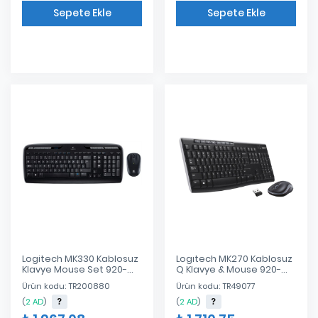
Sepete Ekle
Sepete Ekle
Eklendi
Eklendi
Logitech MK330 Kablosuz
Logıtech MK270 Kablosuz
Klavye Mouse Set 920-
Q Klavye & Mouse 920-
003988
004525
Ürün kodu: TR200880
Ürün kodu: TR49077
(
2 AD
)
(
2 AD
)