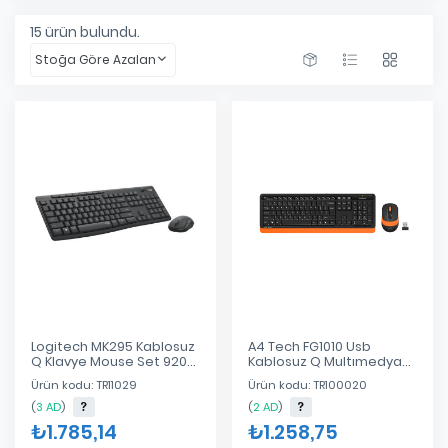
15
ürün bulundu.
Stoğa Göre Azalan
Logitech MK295 Kablosuz
A4 Tech FG1010 Usb
Q Klavye Mouse Set 920-
Kablosuz Q Multımedya
009804
Klavye + Mouse Set
Ürün kodu: TR11029
Ürün kodu: TR100020
Turuncu
(
3 AD
)
(
2 AD
)
₺1.785,14
₺1.258,75