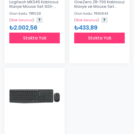
Logitech MK345 Kablosuz
OneZero ZR-700 Kablosuz
Klavye Mouse Set 920-
Klavye ve Mouse Set
006514
Siyah
Ürün kodu: TR11028
Ürün kodu: TR40643
(
Stok Sorunuz
)
(
Stok Sorunuz
)
₺2.002,56
₺433,89
Stokta Yok
Stokta Yok