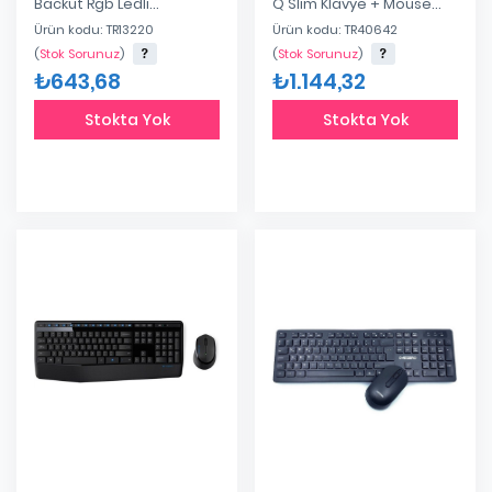
Backut Rgb Ledli
Q Slim Klavye + Mouse
Bluetooth Q Klavye
Set
Ürün kodu: TR13220
Ürün kodu: TR40642
(
Stok Sorunuz
)
(
Stok Sorunuz
)
₺643,68
₺1.144,32
Stokta Yok
Stokta Yok