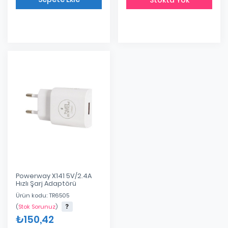
Eklendi
Powerway X141 5V/2.4A
Hızlı Şarj Adaptörü
Ürün kodu: TR6505
(
Stok Sorunuz
)
₺150,42