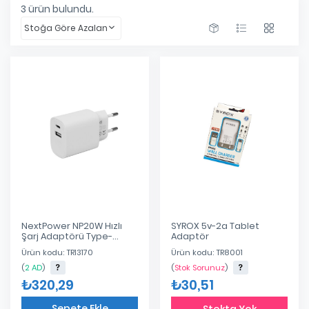
3
ürün bulundu.
Stoğa Göre Azalan
NextPower NP20W Hızlı
SYROX 5v-2a Tablet
Şarj Adaptörü Type-
Adaptör
C/USB
Ürün kodu: TR13170
Ürün kodu: TR8001
(
2 AD
)
(
Stok Sorunuz
)
₺320,29
₺30,51
Sepete Ekle
Stokta Yok