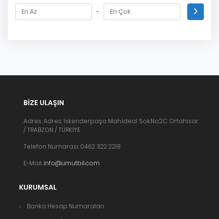
-
BIZE ULAŞIN
Adres: Adres: İskenderpaşa Mah.İdeal Sok.No:2C Ortahisar
/ TRABZON / TÜRKİYE
Telefon Numarası: 0462 322 2218
E-Mail:
info@umutbil.com
KURUMSAL
Banka Hesap Numaraları