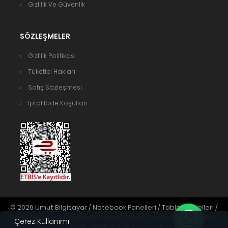
Gizlilik Ve Güvenlik
SÖZLEŞMELER
Gizlilik Politikası
Tüketici Hakları
Satış Sözleşmesi
İptal İade Koşulları
© 2026 Umut Bilgisayar / Notebook Panelleri / Tablet Panelleri /
Güvenlik / Yazıcı / Monitör/ Anakart / Ram / Harddisk. Tüm hakları
Çerez Kullanımı
saklıdır. Powered by
Webticari