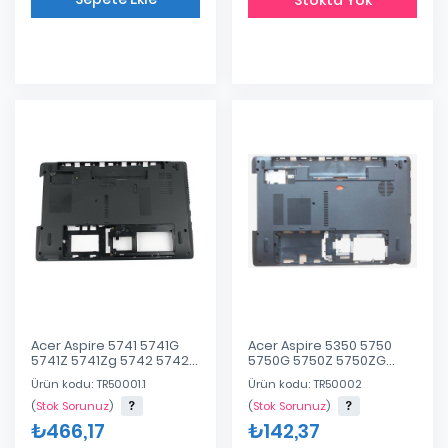
Eklendi
Acer Aspire 5741 5741G
Acer Aspire 5350 5750
5741Z 5741Zg 5742 5742g
5750G 5750Z 5750ZG
5742Zg 5551 5551G 5251G
5755 5755G 5755Z
Ürün kodu: TR50001.1
Ürün kodu: TR50002
5552 5552G 5552ZG
5755ZG P5WE0
5552Z 5252 5253 5250 Alt
AP0HI000410 Alt Kasa
(
Stok Sorunuz
)
(
Stok Sorunuz
)
Kasa
₺466,17
₺142,37