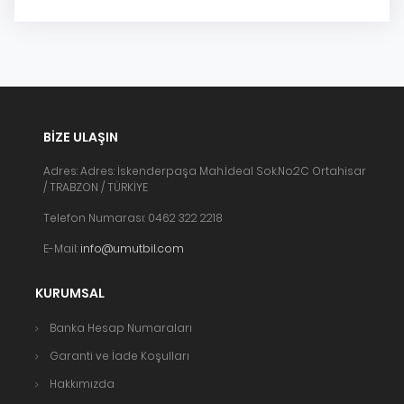
BIZE ULAŞIN
Adres: Adres: İskenderpaşa Mah.İdeal Sok.No:2C Ortahisar
/ TRABZON / TÜRKİYE
Telefon Numarası: 0462 322 2218
E-Mail:
info@umutbil.com
KURUMSAL
Banka Hesap Numaraları
Garanti ve İade Koşulları
Hakkımızda