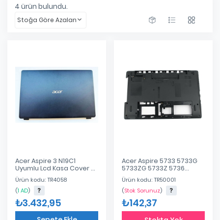
4
ürün bulundu.
Stoğa Göre Azalan
Acer Aspire 3 N19C1
Acer Aspire 5733 5733G
Uyumlu Lcd Kasa Cover +
5733ZG 5733Z 5736
Bezel Takım
5736G 5736ZG 5736Z
Ürün kodu: TR4058
Ürün kodu: TR50001
5336 5336G 5336ZG
5336Z Alt Kasa D Kasa
(
1 AD
)
(
Stok Sorunuz
)
₺3.432,95
₺142,37
Sepete Ekle
Stokta Yok