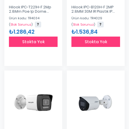
Hilook IPC-T221H-F 2Mp
Hilook IPC-B120H-F 2MP
2.8Mm Poe Ip Dome
2.8MM 30M IR Plastik IP
Kamera
Bullet Kamera
Ürün kodu: TR4034
Ürün kodu: TR4029
(
Stok Sorunuz
)
(
Stok Sorunuz
)
₺1.286,42
₺1.536,84
Stokta Yok
Stokta Yok