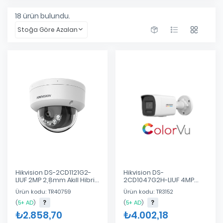
18
ürün bulundu.
Stoğa Göre Azalan
Hikvision DS-2CD1121G2-
Hikvision DS-
LIUF 2MP 2,8mm Akıll Hibrit
2CD1047G2H-LIUF 4MP
Işık Dome (H.265+,Dahili
2.8mm ColorVu + Akıllı
Ürün kodu: TR40759
Ürün kodu: TR3152
Mik.)
Hibrit (Dahili Mik.H265+)
(
5+ AD
)
(
5+ AD
)
₺2.858,70
₺4.002,18