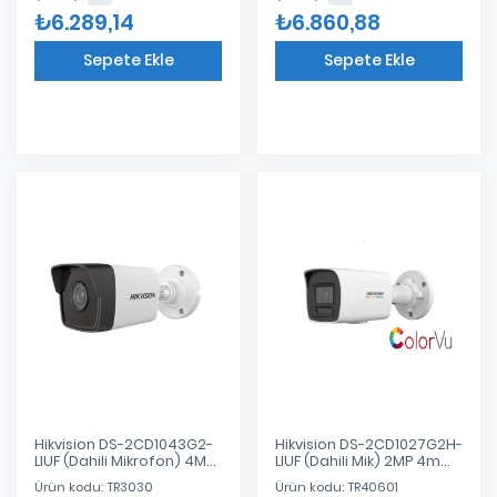
₺6.289,14
₺6.860,88
Sepete Ekle
Sepete Ekle
Eklendi
Eklendi
Hikvision DS-2CD1043G2-
Hikvision DS-2CD1027G2H-
LIUF (Dahili Mikrofon) 4MP
LIUF (Dahili Mik) 2MP 4mm
2.8mm Akıllı Hibrit Işık
ColorVu+Akıllı Hibrit
Ürün kodu: TR3030
Ürün kodu: TR40601
(H265+)
(H265+)