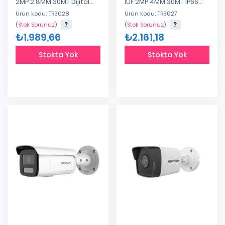
2MP 2.8MM 30MT Dijital
IUF 2MP 4MM 30MT IP66
WDR H.265+ IP67 Poe IP
Dahili Ses
Ürün kodu: TR3028
Ürün kodu: TR3027
Dome Kamera
H.264/H.264+/H.265/MJPEG
IR Plastik Kasa IP Bullet
(
Stok Sorunuz
)
(
Stok Sorunuz
)
Kamera
₺1.989,66
₺2.161,18
Stokta Yok
Stokta Yok