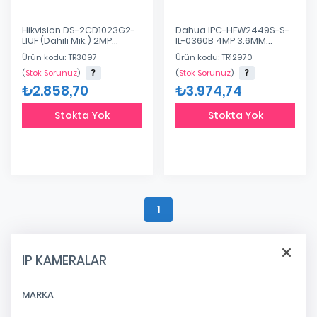
Hikvision DS-2CD1023G2-
Dahua IPC-HFW2449S-S-
LIUF (Dahili Mik.) 2MP
IL-0360B 4MP 3.6MM
2.8mm AkıllıHibrit
Fullcolor IR Bullet Dahili
Ürün kodu: TR3097
Ürün kodu: TR12970
Işık(H265+)
Ses Poe IP Kamera
(
Stok Sorunuz
)
(
Stok Sorunuz
)
₺2.858,70
₺3.974,74
Stokta Yok
Stokta Yok
1
IP KAMERALAR
MARKA