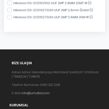
Hikvision DS-2CD1021G2-LIUF 2MP 2.8MM 20MT IR (1)
Hikvision DS-2CD1327G2H-LIUF 2MP 2,8mm (Dahil (1)
Hikvision DS-2CD1027G2H-LIUF 2MP 2.8MM 30M IR (1)
BIZE ULAŞIN
Adres: Adres: İskenderpaşa Mah.İdeal Sok.No:2C Ortahisar
/ TRABZON / TÜRKİYE
Telefon Numarası: 0462 322 2218
E-Mail:
info@umutbil.com
KURUMSAL