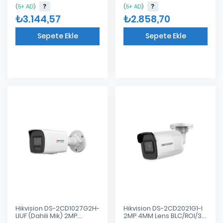
(
5+ AD
)
(
5+ AD
)
₺3.144,57
₺2.858,70
Sepete Ekle
Sepete Ekle
Eklendi
Eklendi
Hikvision DS-2CD1027G2H-
Hikvision DS-2CD2021G1-I
LIUF (Dahili Mik) 2MP
2MP 4MM Lens BLC/ROI/3D