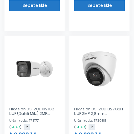
Sepete Ekle
Sepete Ekle
Eklendi
Eklendi
Hikvision DS-2CD1021G2-
Hikvision DS-2CD1327G2H-
LIUF (Dahili Mik.) 2MP
LIUF 2MP 2,8mm
2.8mm Akıllı Hibrit Işık
ColorVu+Akıllı Hibrit
Ürün kodu: TR3177
Ürün kodu: TR3088
(H265+)
(H.265+,Dahili Mik.)
(
5+ AD
)
(
5+ AD
)