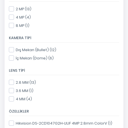
2 MP (13)
4 MP (4)
8 MP (1)
KAMERA TIPI
Dış Mekan (Bullet) (12)
İç Mekan (Dome) (6)
LENS TIPI
2.8 MM (13)
3.6 MM (1)
4 MM (4)
ÖZELLIKLER
Hikvision DS-2CD1047G2H-LIUF 4MP 2.8mm ColorV (1)