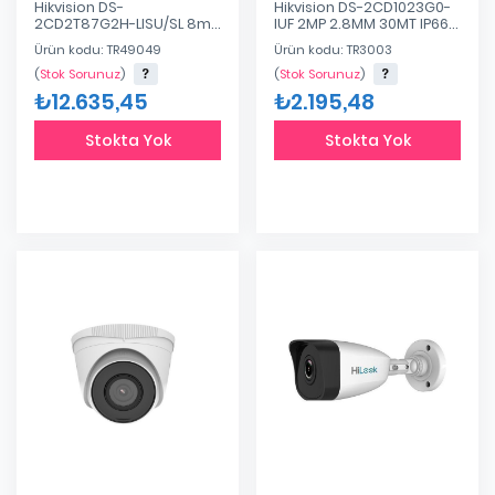
Hikvision DS-
Hikvision DS-2CD1023G0-
2CD2T87G2H-LISU/SL 8mp
IUF 2MP 2.8MM 30MT IP66
2.8mm 60mt Colorvu IP67
Dahili Ses
Ürün kodu: TR49049
Ürün kodu: TR3003
Smart Hybrid Light Bullet
H.264/H.264+/H.265/MJPEG
IP Kamera
IR Plastik Kasa IP Bullet
(
Stok Sorunuz
)
(
Stok Sorunuz
)
Kamera
₺12.635,45
₺2.195,48
Stokta Yok
Stokta Yok