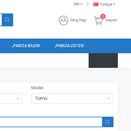
|
TRY
Türkçe
0
Giriş Yap
Sepet
ARIZA BILDIR
ARIZA LISTESI
$ 47.6450
Model