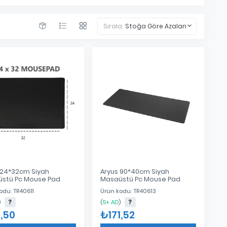
Sırala:
Stoğa Göre Azalan
 24*32cm Siyah
Aryus 90*40cm Siyah
stü Pc Mouse Pad
Masaüstü Pc Mouse Pad
odu: TR40611
Ürün kodu: TR40613
)
(
5+ AD
)
,50
₺171,52