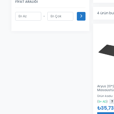
FIYAT ARALIĞI
4
ürün bu
-
Aryus 20*
Masaüstü
Ürün kodu:
(
5+ AD
)
₺35,73