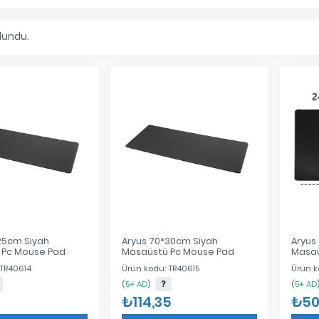
lundu.
25cm Siyah
Aryus 70*30cm Siyah
Aryus
 Pc Mouse Pad
Masaüstü Pc Mouse Pad
Masaü
 TR40614
Ürün kodu: TR40615
Ürün k
(
5+ AD
)
(
5+ AD
₺114,35
₺50