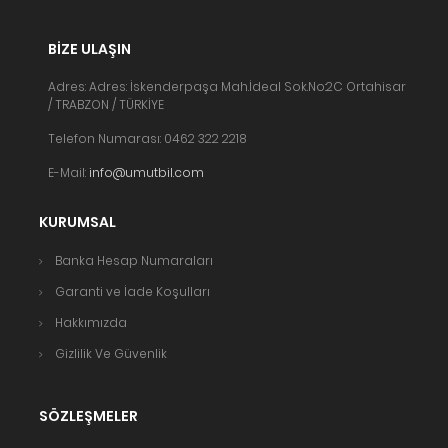
BIZE ULAŞIN
Adres: Adres: İskenderpaşa Mah.İdeal Sok.No:2C Ortahisar
/ TRABZON / TÜRKİYE
Telefon Numarası: 0462 322 2218
E-Mail:
info@umutbil.com
KURUMSAL
Banka Hesap Numaraları
Garanti ve İade Koşulları
Hakkımızda
Gizlilik Ve Güvenlik
SÖZLEŞMELER