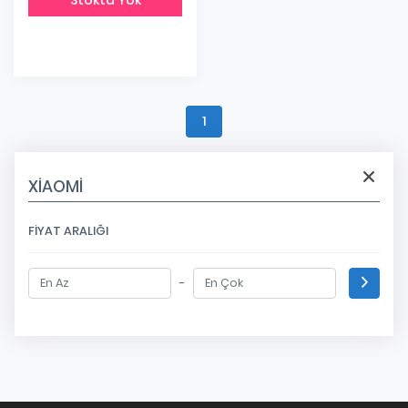
1
XİAOMİ
FIYAT ARALIĞI
-