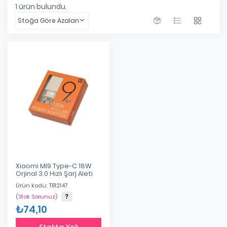
1
ürün bulundu.
Stoğa Göre Azalan
Xiaomi MI9 Type-C 18W
Orjinal 3.0 Hızlı Şarj Aleti
Ürün kodu: TR12147
(
Stok Sorunuz
)
₺74,10
Stokta Yok