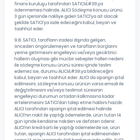
finans kuruluşu tarafından SATICI&#39;ya
ödenmemesi halinde, ALICI Sözleşme konusu ürünü
3 gün içerisinde nakliye gideri SATICI’ya ait olacak
şekilde SATICI’ya iade edeceğini kabul, beyan ve
taahhüt eder.
9.8. SATICI, tarafların iradesi dışında gelişen,
önceden öngörülemeyen ve tarafların borçlarını
yerine getirmesini engelleyici ve/veya geciktirici
hallerin oluşması gibi mücbir sebepler halleri nedeni
ile sözleşme konusu ürünü süresi içinde teslim
edemez ise, durumu ALICI&#39;ya bildireceğini
kabul, beyan ve taahhüt eder. ALICI da siparişin iptal
edilmesini, sözleşme konusu ürünün varsa emsali ile
değiştirilmesini ve/veya teslimat süresinin
engelleyici durumun ortadan kalkmasına kadar
ertelenmesini SATICI’dan talep etme hakkını haizdir.
ALICI tarafından siparişin iptal edilmesi halinde
ALICI’nın nakit ile yaptığı ödemelerde, ürün tutarı 14
gün içinde kendisine nakden ve defaten ödenir.
ALICI’nın kredi kartı ile yaptığı ödemelerde ise, ürün
tutarı, siparişin ALICI tarafından iptal edilmesinden