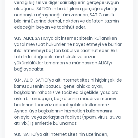
verdiği kişisel ve diğer sair bilgilerin gerçeğe uygun
olduğunu, SATICI’nın bu bilgilerin gerçeğe aykırılığı
nedeniyle uğrayacağı tüm zararları, SATICI’nın ilk
bildirimi üzerine derhal, nakden ve defaten tazmin
edeceğini beyan ve taahhüt eder.
9.13. ALICI, SATICI’ya ait internet sitesini kullanırken
yasal mevzuat hükümlerine riayet etmeyi ve bunları
ihlal etmemeyi baştan kabul ve taahhüt eder. Aksi
takdirde, doğacak tüm hukuki ve cezai
yükümlülükler tamamen ve münhasıran ALICI’yı
bağlayacaktır.
9.14. ALICI, SATICI’ya ait internet sitesini hiçbir şekilde
kamu düzenini bozucu, genel ahlaka aykırı,
başkalarını rahatsız ve taciz edici şekilde, yasalara
aykırı bir amaç için, başkalarının maddi ve manevi
haklarına tecavüz edecek şekilde kullanamaz.
Ayrıca, üye başkalarının hizmetleri kullanmasını
önleyici veya zorlaştırıcı faaliyet (spam, virus, truva
atı, vb.) işlemlerde bulunamaz.
9.15. SATICI’ya ait internet sitesinin üzerinden,