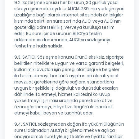
9.2. Sözleşme konusu her bir ürün, 30 günlük yasal
süreyi aşmamak kaydı ile ALICI&#39; nın yerleşim yeri
uzaklığına bağlı olarak internet sitesindeki ön bilgiler
kısmında belirtilen süre zarfında ALICI veya ALICI’nın
gösterdiği adresteki kişi ve/veya kuruluşa teslim
edilir. Bu süre içinde ürünün ALICI’ya teslim
edilememesi durumunda, ALICI’nın sözleşmeyi
feshetme hakkı saklıdır.
9.3. SATICI, Sözleşme konusu ürünü eksiksiz, siparişte
belirtilen niteliklere uygun ve varsa garanti belgeleri,
kullanım kılavuzları işin gereği olan bilgi ve belgeler
ile teslim etmeyi, her türlü ayıptan arî olarak yasal
mevzuat gereklerine göre sağlam, standartlara
uygun bir şekilde işi doğruluk ve dürüstlük esasları
dâhilinde ifa etmeyi, hizmet kalitesini koruyup
yükseltmeyi, işin ifası sırasında gerekli dikkat ve
özeni göstermeyi, ihtiyat ve öngörü ile hareket
etmeyi kabul, beyan ve taahhüt eder.
9.4. SATICI, sözleşmeden doğan ifa yükümlülüğünün
süresi dolmadan ALICI’yı bilgilendirmek ve açıkça
onayını almak suretiyle eşit kalite ve fiyatta farklı bir