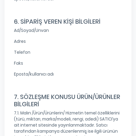
6. SİPARİŞ VEREN KİŞİ BİLGİLERİ
Ad/Soyad/Unvan
Adres
Telefon
Faks
Eposta/kullanıcı adı
7. SÖZLEŞME KONUSU ÜRÜN/ÜRÜNLER
BİLGİLERİ
7.1. Malın /Ürün/Ürünlerin/ Hizmetin temel özelliklerini
(türü, miktarı, marka/modeli, rengi, adedi) SATICI’ya
ait internet sitesinde yayınlanmaktadır. Satıcı
tarafından kampanya düzenlenmiş ise ilgili ürünün