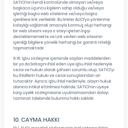
SATICI’nın kendi kontrolünde olmayan ve/veya
başkaca üçüncü kişilerin sahip olduğu ve/veya
işlettiği başka web sitelerine ve/veya başka
içeriklere link verilebilir. Bu linkler ALICI’ya yönlenme
kolaylığı sağlamak amacıyla konmuş olup herhangi
bir web sitesini veya o siteyi işleten kişiyi
desteklememekte ve Link verilen web sitesinin
içerdiği bilgilere yönelik herhangi bir garanti niteliği
taşımamaktadır.
9.16. İşbu sözleşme içerisinde sayılan maddelerden
bir ya da birkaçını ihlal eden üye işbu ihlal nedeniyle
cezai ve hukuki olarak şahsen sorumlu olup, SATICI’yı
bu ihlallerin hukuki ve cezai sonuçlarından ari
tutacaktır. Ayrıca; işbu ihlal nedeniyle, olayın hukuk
alanına intikal ettirilmesi halinde, SATICI’nın üyeye
karşı üyelik sözleşmesine uyulmamasından dolayı
tazminat talebinde bulunma hakkı saklıdır.
10. CAYMA HAKKI