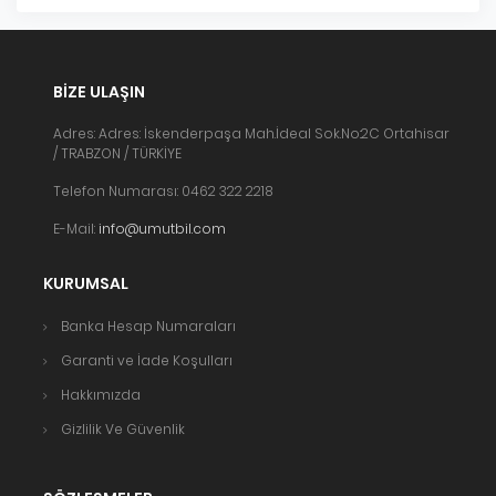
BIZE ULAŞIN
Adres: Adres: İskenderpaşa Mah.İdeal Sok.No:2C Ortahisar
/ TRABZON / TÜRKİYE
Telefon Numarası: 0462 322 2218
E-Mail:
info@umutbil.com
KURUMSAL
Banka Hesap Numaraları
Garanti ve İade Koşulları
Hakkımızda
Gizlilik Ve Güvenlik