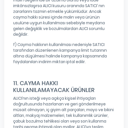
malın değerinde bir azalma olursa veya iade
imkânsızlaşırsa ALICI kusuru oranında SATICI’ nın
zararlarını tazmin etmekle yükümlüdür. Ancak
cayma hakkı süresi içinde malın veya ürünün
usulüne uygun kullanılması sebebiyle meydana
gelen değişiklik ve bozulmalardan ALICI sorumlu
değildir.
f) Cayma hakkının kullanılması nedeniyle SATICI
tarafından düzenlenen kampanya limit tutarının
altına düşülmesi halinde kampanya kapsamında
faydalanılan indirim miktarı iptal edilir.
11. CAYMA HAKKI
KULLANILAMAYACAK ÜRÜNLER
ALICI’nın isteği veya açıkça kişisel ihtiyaçları
doğrultusunda hazırlanan ve geri gönderilmeye
müsait olmayan, iç giyim alt parçaları, mayo ve bikini
altları, makyaj malzemeleri, tek kullanımlık ürünler,
çabuk bozulma tehlikesi olan veya son kullanma
tarihi geçme ihtimali olan mallar, ALICI’ya teslim