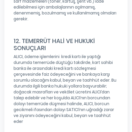
sarf malzemeleri (toner, kartuş, şerit vb.) iade
edilebilmesi için ambalajlarının açılmamış,
denenmemiş, bozulmamış ve kullanılmamış olmaları
gerekir.
12. TEMERRÜT HALİ VE HUKUKİ
SONUÇLARI
ALICI, ödeme işlemlerini kredi kartı ile yaptığı
durumda temerrüde düştüğü takdirde, kart sahibi
banka ile arasındaki kredi kartı sözleşmesi
çerçevesinde faiz ödeyeceğini ve bankaya karşı
sorumlu olacağını kabul, beyan ve taahhüt eder. Bu
durumda ilgili banka hukuki yollara başvurabilir;
doğacak masrafları ve vekâlet ücretini ALICI’dan
talep edebilir ve her koşulda ALICI’nın borcundan
dolayı temerrüde düşmesi halinde, ALICI, borcun
gecikmeli ifasından dolayı SATICI’nın uğradığı zarar
ve ziyanını ödeyeceğini kabul, beyan ve taahhüt
eder