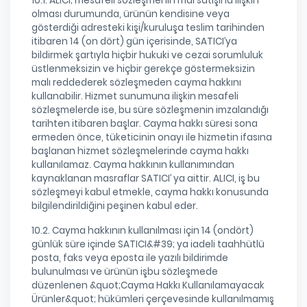
10.1. ALICI; mesafeli sözleşmenin mal satışına ilişkin
olması durumunda, ürünün kendisine veya
gösterdiği adresteki kişi/kuruluşa teslim tarihinden
itibaren 14 (on dört) gün içerisinde, SATICI’ya
bildirmek şartıyla hiçbir hukuki ve cezai sorumluluk
üstlenmeksizin ve hiçbir gerekçe göstermeksizin
malı reddederek sözleşmeden cayma hakkını
kullanabilir. Hizmet sunumuna ilişkin mesafeli
sözleşmelerde ise, bu süre sözleşmenin imzalandığı
tarihten itibaren başlar. Cayma hakkı süresi sona
ermeden önce, tüketicinin onayı ile hizmetin ifasına
başlanan hizmet sözleşmelerinde cayma hakkı
kullanılamaz. Cayma hakkının kullanımından
kaynaklanan masraflar SATICI’ ya aittir. ALICI, iş bu
sözleşmeyi kabul etmekle, cayma hakkı konusunda
bilgilendirildiğini peşinen kabul eder.
10.2. Cayma hakkının kullanılması için 14 (ondört)
günlük süre içinde SATICI&#39; ya iadeli taahhütlü
posta, faks veya eposta ile yazılı bildirimde
bulunulması ve ürünün işbu sözleşmede
düzenlenen &quot;Cayma Hakkı Kullanılamayacak
Ürünler&quot; hükümleri çerçevesinde kullanılmamış