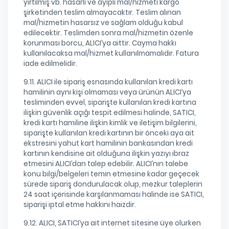
yırtılmış vb. hasarlı ve ayıplı mal/hizmeti kargo
şirketinden teslim almayacaktır. Teslim alınan
mal/hizmetin hasarsız ve sağlam olduğu kabul
edilecektir. Teslimden sonra mal/hizmetin özenle
korunması borcu, ALICI’ya aittir. Cayma hakkı
kullanılacaksa mal/hizmet kullanılmamalıdır. Fatura
iade edilmelidir.
9.11. ALICI ile sipariş esnasında kullanılan kredi kartı
hamilinin aynı kişi olmaması veya ürünün ALICI’ya
tesliminden evvel, siparişte kullanılan kredi kartına
ilişkin güvenlik açığı tespit edilmesi halinde, SATICI,
kredi kartı hamiline ilişkin kimlik ve iletişim bilgilerini,
siparişte kullanılan kredi kartının bir önceki aya ait
ekstresini yahut kart hamilinin bankasından kredi
kartının kendisine ait olduğuna ilişkin yazıyı ibraz
etmesini ALICI’dan talep edebilir. ALICI’nın talebe
konu bilgi/belgeleri temin etmesine kadar geçecek
sürede sipariş dondurulacak olup, mezkur taleplerin
24 saat içerisinde karşılanmaması halinde ise SATICI,
siparişi iptal etme hakkını haizdir.
9.12. ALICI, SATICI’ya ait internet sitesine üye olurken