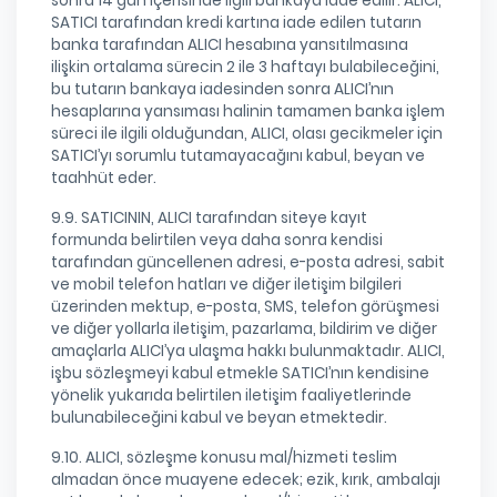
sonra 14 gün içerisinde ilgili bankaya iade edilir. ALICI,
SATICI tarafından kredi kartına iade edilen tutarın
banka tarafından ALICI hesabına yansıtılmasına
ilişkin ortalama sürecin 2 ile 3 haftayı bulabileceğini,
bu tutarın bankaya iadesinden sonra ALICI’nın
hesaplarına yansıması halinin tamamen banka işlem
süreci ile ilgili olduğundan, ALICI, olası gecikmeler için
SATICI’yı sorumlu tutamayacağını kabul, beyan ve
taahhüt eder.
9.9. SATICININ, ALICI tarafından siteye kayıt
formunda belirtilen veya daha sonra kendisi
tarafından güncellenen adresi, e-posta adresi, sabit
ve mobil telefon hatları ve diğer iletişim bilgileri
üzerinden mektup, e-posta, SMS, telefon görüşmesi
ve diğer yollarla iletişim, pazarlama, bildirim ve diğer
amaçlarla ALICI’ya ulaşma hakkı bulunmaktadır. ALICI,
işbu sözleşmeyi kabul etmekle SATICI’nın kendisine
yönelik yukarıda belirtilen iletişim faaliyetlerinde
bulunabileceğini kabul ve beyan etmektedir.
9.10. ALICI, sözleşme konusu mal/hizmeti teslim
almadan önce muayene edecek; ezik, kırık, ambalajı