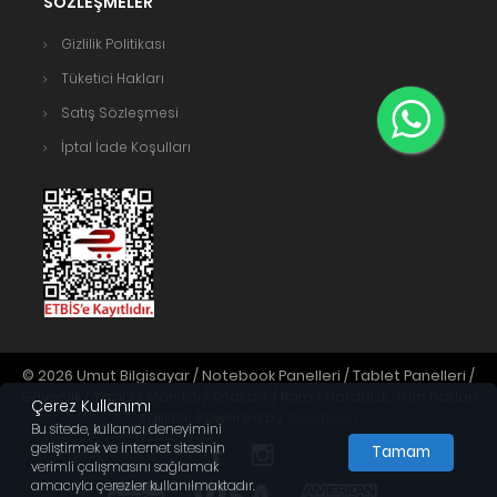
SÖZLEŞMELER
Gizlilik Politikası
Tüketici Hakları
Satış Sözleşmesi
İptal İade Koşulları
© 2026 Umut Bilgisayar / Notebook Panelleri / Tablet Panelleri /
Güvenlik / Yazıcı / Monitör/ Anakart / Ram / Harddisk. Tüm hakları
Çerez Kullanımı
saklıdır. Powered by
Webticari
Bu sitede, kullanıcı deneyimini
geliştirmek ve internet sitesinin
Tamam
verimli çalışmasını sağlamak
amacıyla çerezler kullanılmaktadır.