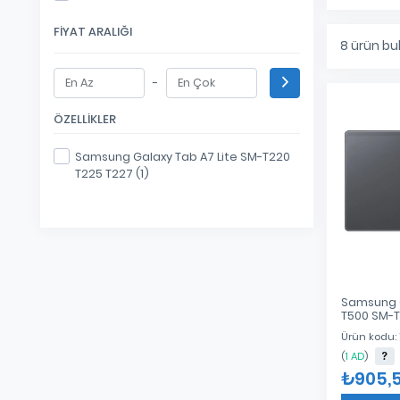
FIYAT ARALIĞI
8
ürün bu
-
ÖZELLIKLER
Samsung Galaxy Tab A7 Lite SM-T220
T225 T227 (1)
Samsung 
T500 SM-T
Kapak Siy
Ürün kodu: 
(
1 AD
)
₺905,