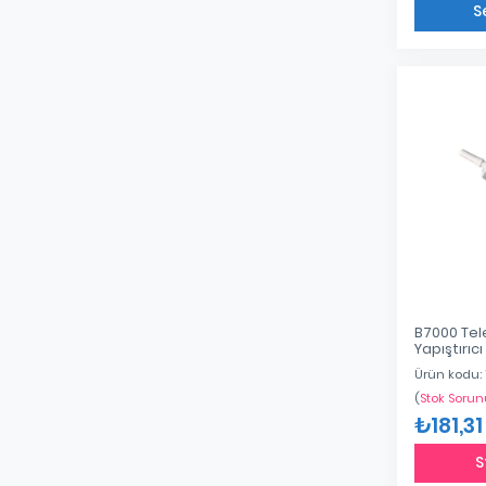
S
B7000 Tel
Yapıştırıc
Ürün kodu: 
(
Stok Sorun
₺181,31
S