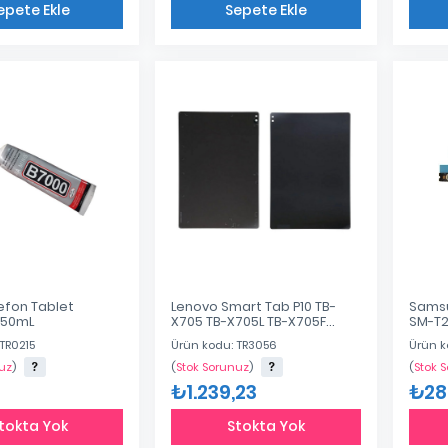
epete Ekle
Sepete Ekle
Eklendi
Eklendi
efon Tablet
Lenovo Smart Tab P10 TB-
Samsu
ı 50mL
X705 TB-X705L TB-X705F
SM-T2
Batarya Cover Arka Kapak
Açma
TR0215
Ürün kodu: TR3056
Ürün k
uz
)
(
Stok Sorunuz
)
(
Stok 
₺1.239,23
₺28
tokta Yok
Stokta Yok