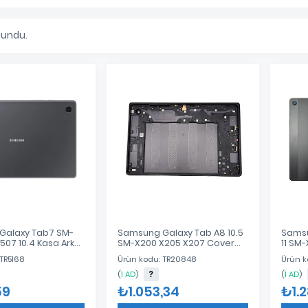
lundu.
Galaxy Tab7 SM-
Samsung Galaxy Tab A8 10.5
Samsu
507 10.4 Kasa Arka
SM-X200 X205 X207 Cover
11 SM-
ah
Kasa
Kasa 
TR5168
Ürün kodu: TR20848
Ürün k
(
1 AD
)
(
1 AD
)
59
₺1.053,34
₺1.