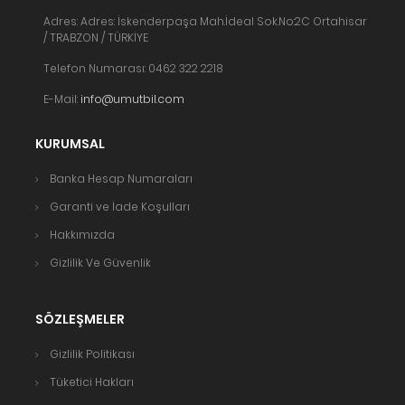
Adres: Adres: İskenderpaşa Mah.İdeal Sok.No:2C Ortahisar
/ TRABZON / TÜRKİYE
Telefon Numarası: 0462 322 2218
E-Mail:
info@umutbil.com
KURUMSAL
Banka Hesap Numaraları
Garanti ve İade Koşulları
Hakkımızda
Gizlilik Ve Güvenlik
SÖZLEŞMELER
Gizlilik Politikası
Tüketici Hakları