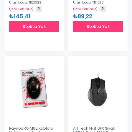
Ürün kodu: TR20129
Ürün kodu: TR11528
(
Stok Sorunuz
)
(
Stok Sorunuz
)
₺145,41
₺89,22
Stokta Yok
Stokta Yok
Raynox RX-M02 Kablolu
A4 Tech N-810FX Siyah