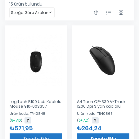
15
ürün bulundu.
Stoğa Göre Azalan
Logitech B100 Usb Kablolu
A4 Tech OP-330 V-Track
Mouse 910-003357
1200 Dpı Siyah Kablolu
Mouse
Ürün kodu: TR40848
Ürün kodu: TR40865
(
5+ AD
)
(
5+ AD
)
₺571,95
₺264,24
Sepete Ekle
Sepete Ekle