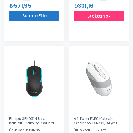
₺571,95
₺331,16
Sepete Ekle
Stokta Yok
Eklendi
Philips SPK9314 Usb
A4 Tech FM10 Kablolu
Kablolu Gaming Oyuncu
Optik Mouse Gri/Beyaz
Mouse
Ürün kodu: TR11785
Ürün kodu: TR12022