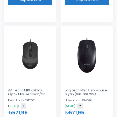
Eklendi
Eklendi
A4 Tech FM10 Kablolu
Logitech M90 Usb Mouse
Optik Mouse Siyah/Gri
Siyah (910-001793)
Ürün kodu: TR12021
Ürün kodu: TR4091
(
5+ AD
)
(
5+ AD
)
₺571,95
₺571,95