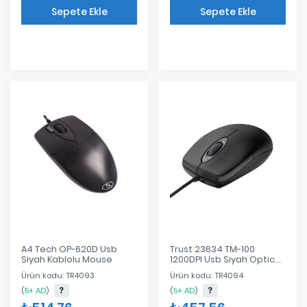
Sepete Ekle
Sepete Ekle
Eklendi
Eklendi
A4 Tech OP-620D Usb
Trust 23634 TM-100
Siyah Kablolu Mouse
1200DPI Usb Siyah Optical
Mouse
Ürün kodu: TR4093
Ürün kodu: TR4094
(
5+ AD
)
(
5+ AD
)