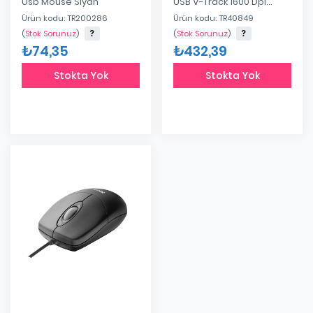
Usb Mouse Siyah
USB V-Track 1600 Dpi
Mouse
Ürün kodu: TR200286
Ürün kodu: TR40849
(
Stok Sorunuz
)
(
Stok Sorunuz
)
₺74,35
₺432,39
Stokta Yok
Stokta Yok