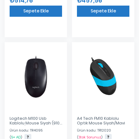
₺514,76
₺457,56
Sepete Ekle
Sepete Ekle
Eklendi
Eklendi
Logitech M100 Usb
A4 Tech FM10 Kablolu
Kablolu Mouse Siyah (910-
Optik Mouse Siyah/Mavi
006652)
Ürün kodu: TR4095
Ürün kodu: TR12020
(
5+ AD
)
(
Stok Sorunuz
)