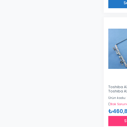
S
Toshiba A
Toshiba A
Toshiba 
Ürün kodu:
Am05s000
(
Stok Sorun
₺460,
S