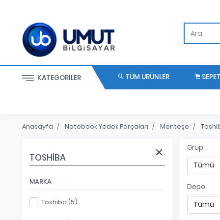
TÜM ÜRÜNLER
SEPE
KATEGORILER
Anasayfa
Notebook Yedek Parçaları
Menteşe
Toshi
Grup
TOSHIBA
MARKA
Depo
Toshiba (5)