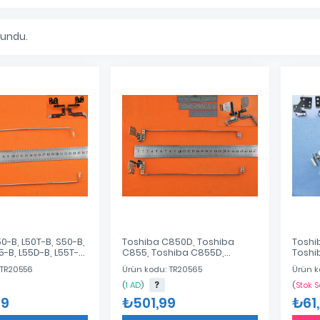
lundu.
0-B, L50T-B, S50-B,
Toshiba C850D, Toshiba
Toshi
5-B, L55D-B, L55T-B
C855, Toshiba C855D,
Toshib
BBL1002010
Toshiba L855 Menteşe
Ment
 TR20556
Ürün kodu: TR20565
Ürün k
10
Versiyon 2 H000050070,
Am0h0
H000050080, 13N0-ZWN0303,
(
1 AD
)
(
Stok 
13N0-ZWN0401, PL15
39
₺501,99
₺61