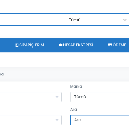
T
SIPARIŞLERIM
HESAP EKSTRESI
ÖDEME
ba
Marka
Ara