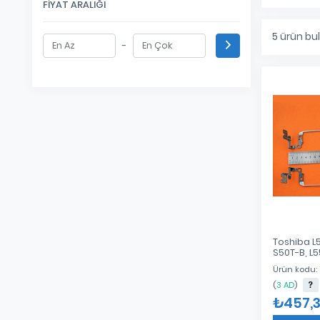
FIYAT ARALIĞI
5
ürün bu
-
Toshiba L5
S50T-B, L5
Menteşe F
Ürün kodu:
FBBL10040
(
3 AD
)
₺457,