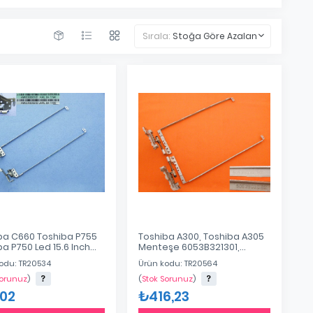
Sırala:
Stoğa Göre Azalan
ba C660 Toshiba P755
Toshiba A300, Toshiba A305
a P750 Led 15.6 Inch
Menteşe 6053B321301,
eşe Am0h0000200
6053B0321201
odu: TR20534
Ürün kodu: TR20564
000100 Am0cx000100
Sorunuz
)
(
Stok Sorunuz
)
,02
₺416,23