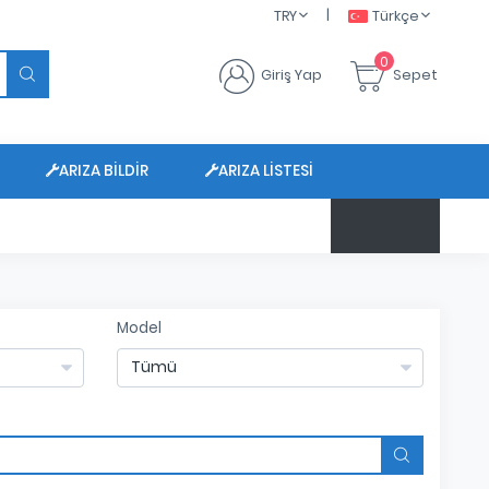
|
TRY
Türkçe
0
Giriş Yap
Sepet
ARIZA BILDIR
ARIZA LISTESI
$ 47.6450
Model