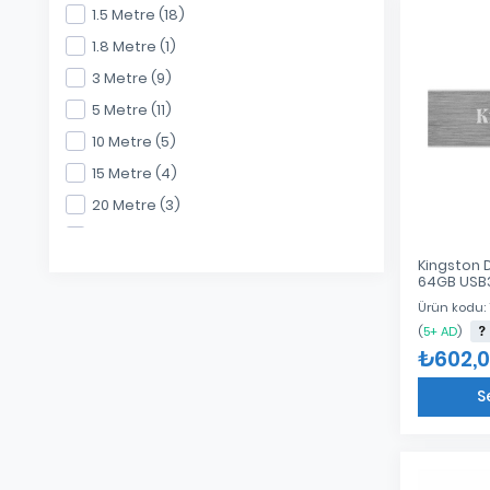
SANDISK (1)
Gabble DH012 DisplayPort To Hdmi
1.5 Metre (18)
Çevirici Ada (1)
Sandisk (1)
1.8 Metre (1)
Hadron HD6024 Usb 2.0 1 1 Multimedia
Showmax (6)
3 Metre (9)
Siyah Ho (1)
Subzero (1)
5 Metre (11)
Gabble GAB-VGA403 3 Metre Lux Vga
TEKNOGREEN (5)
Kablo (1)
10 Metre (5)
Trio (3)
15 Metre (4)
TRUST (1)
20 Metre (3)
25 Metre (2)
Kingston 
30 Metre (2)
64GB USB3
DTKN/64G
Ürün kodu:
(
5+ AD
)
₺602,
S