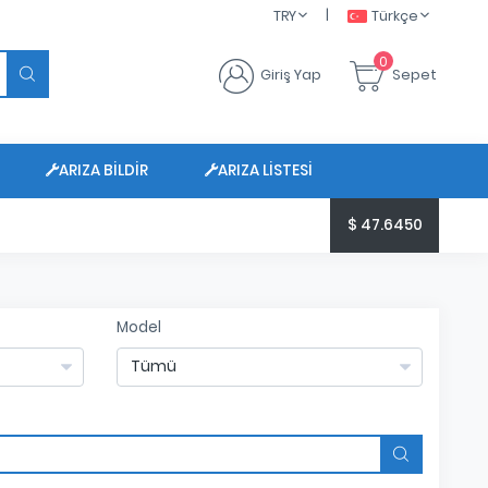
|
TRY
Türkçe
0
Giriş Yap
Sepet
ARIZA BILDIR
ARIZA LISTESI
$ 47.6450
Model