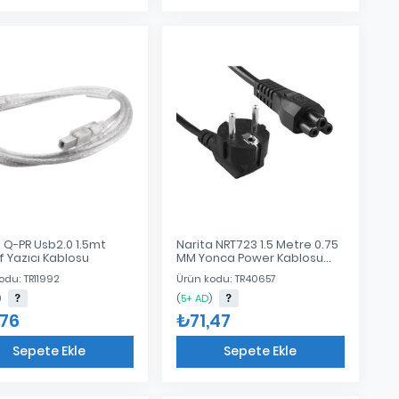
Eklendi
Eklendi
 Q-PR Usb2.0 1.5mt
Narita NRT723 1.5 Metre 0.75
f Yazıcı Kablosu
MM Yonca Power Kablosu
Adaptör AC Kablo
odu: TR11992
Ürün kodu: TR40657
)
(
5+ AD
)
,76
₺71,47
Sepete Ekle
Sepete Ekle
Eklendi
Eklendi