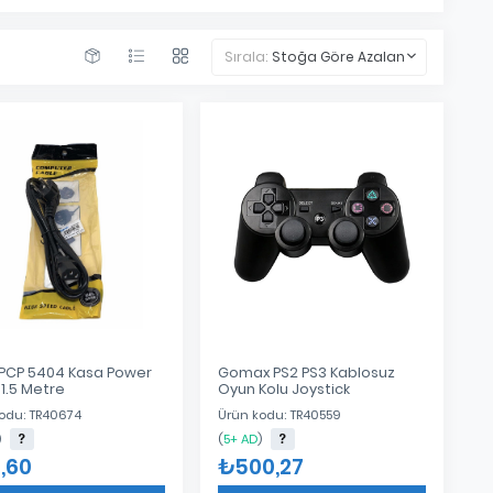
Sırala:
Stoğa Göre Azalan
y PCP 5404 Kasa Power
Gomax PS2 PS3 Kablosuz
1.5 Metre
Oyun Kolu Joystick
odu: TR40674
Ürün kodu: TR40559
)
(
5+ AD
)
,60
₺500,27