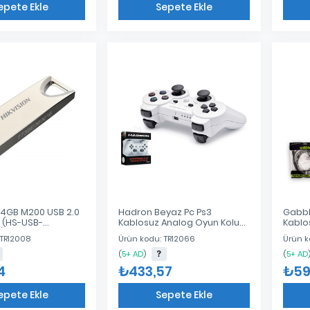
epete Ekle
Sepete Ekle
Eklendi
Eklendi
 64GB M200 USB 2.0
Hadron Beyaz Pc Ps3
Gabbl
k (HS-USB-
Kablosuz Analog Oyun Kolu
Kablo
)
Joypad Dual Shock Joystick
 TR12008
Ürün kodu: TR12066
Ürün k
Gamepad Beyaz
(
5+ AD
)
(
5+ AD
4
₺433,57
₺59
epete Ekle
Sepete Ekle