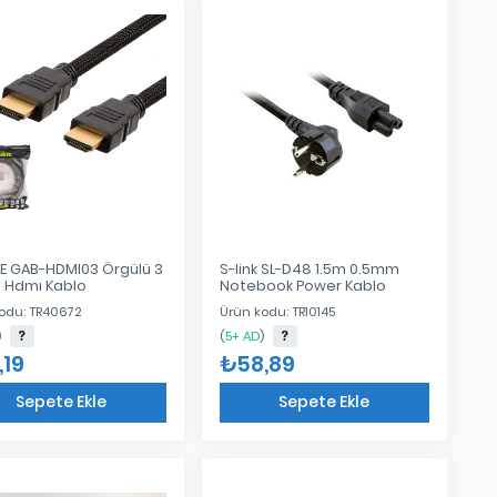
E GAB-HDMI03 Örgülü 3
S-link SL-D48 1.5m 0.5mm
 Hdmı Kablo
Notebook Power Kablo
odu: TR40672
Ürün kodu: TR10145
)
(
5+ AD
)
,19
₺58,89
Sepete Ekle
Sepete Ekle
Eklendi
Eklendi