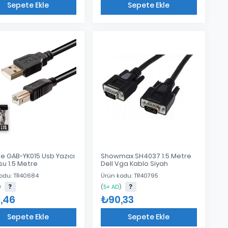
Sepete Ekle
Sepete Ekle
Eklendi
Eklendi
e GAB-YK015 Usb Yazıcı
Showmax SH4037 1.5 Metre
su 1.5 Metre
Dell Vga Kablo Siyah
odu: TR40684
Ürün kodu: TR40795
)
(
5+ AD
)
,46
₺90,33
Sepete Ekle
Sepete Ekle