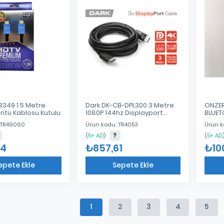
3349 1.5 Metre
Dark DK-CB-DPL300 3 Metre
ONZER
ntü Kablosu Kutulu
1080P 144hz Displayport
BLUET
Kablo (2160p Altın Uçlu)
 TR49060
Ürün kodu: TR4053
Ürün k
(
5+ AD
)
(
5+ AD
04
₺857,61
₺10
epete Ekle
Sepete Ekle
Eklendi
Eklendi
1
2
3
4
5