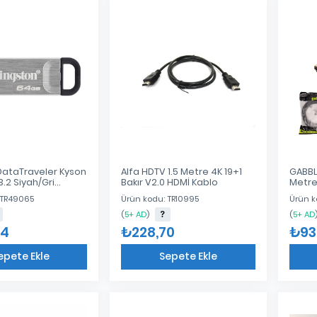
DataTraveler Kyson
Alfa HDTV 1.5 Metre 4K 19+1
GABBL
.2 Siyah/Gri
Bakır V2.0 HDMİ Kablo
Metre
B
 TR49065
Ürün kodu: TR10995
Ürün k
(
5+ AD
)
(
5+ AD
04
₺228,70
₺93
epete Ekle
Sepete Ekle
Eklendi
Eklendi