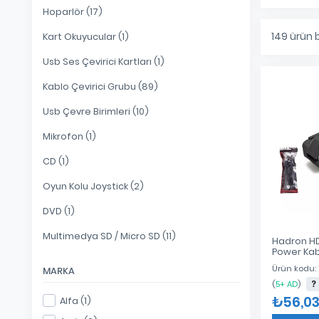
Hoparlör (17)
149
ürün 
Kart Okuyucular (1)
Usb Ses Çevirici Kartları (1)
Kablo Çevirici Grubu (89)
Usb Çevre Birimleri (10)
Mikrofon (1)
CD (1)
Oyun Kolu Joystick (2)
DVD (1)
Multimedya SD / Micro SD (11)
Hadron H
Power Kablo
0.75mm 1
Ürün kodu:
MARKA
AMBALAJLI
(
5+ AD
)
₺56,0
Alfa (1)