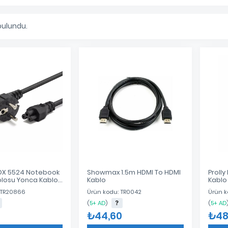
bulundu.
DX 5524 Notebook
Showmax 1.5m HDMI To HDMI
Proll
su Yonca Kablo
Kablo
Kablo 
.2mt 500W
 TR20866
Ürün kodu: TR0042
Ürün k
(
5+ AD
)
(
5+ AD
3
₺44,60
₺48