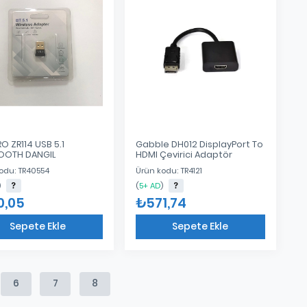
O ZR114 USB 5.1
Gabble DH012 DisplayPort To
OOTH DANGIL
HDMI Çevirici Adaptör
odu: TR40554
Ürün kodu: TR4121
)
(
5+ AD
)
0,05
₺571,74
Sepete Ekle
Sepete Ekle
Eklendi
Eklendi
6
7
8