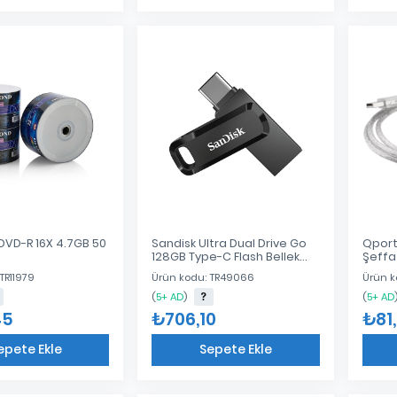
Eklendi
Eklendi
VD-R 16X 4.7GB 50
Sandisk Ultra Dual Drive Go
Qport
128GB Type-C Flash Bellek
Şeffa
SDDDC3-128G-G46
TR11979
Ürün kodu: TR49066
Ürün k
(
5+ AD
)
(
5+ AD
45
₺706,10
₺81
epete Ekle
Sepete Ekle
Eklendi
Eklendi