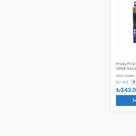
Prolly PCV
HDMI Görü
Ürün kodu:
(
5+ AD
)
₺343,
S