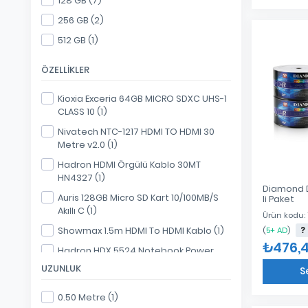
128 GB (7)
KIOXIA (2)
256 GB (2)
Kıoxia (4)
512 GB (1)
Kingston (3)
ÖZELLIKLER
Kts (1)
Lenovo (2)
Kioxia Exceria 64GB MICRO SDXC UHS-1
CLASS 10 (1)
Narita (2)
Nivatech NTC-1217 HDMI TO HDMI 30
Nivatech (23)
Metre v2.0 (1)
Nodar (1)
Hadron HDMI Örgülü Kablo 30MT
O-Kam (1)
HN4327 (1)
Diamond D
Onezero (8)
Auris 128GB Micro SD Kart 10/100MB/S
li Paket
Akıllı C (1)
Prolly (2)
Ürün kodu: 
(
5+ AD
)
Showmax 1.5m HDMI To HDMI Kablo (1)
Qport (1)
₺476,
Hadron HDX 5524 Notebook Power
Rampage (3)
Kablosu Yonca (1)
UZUNLUK
S
S-Link (11)
TeknoGreen TKV-005 Vga Kablo (5
Samsung (1)
Metre) VGA Gö (1)
0.50 Metre (1)