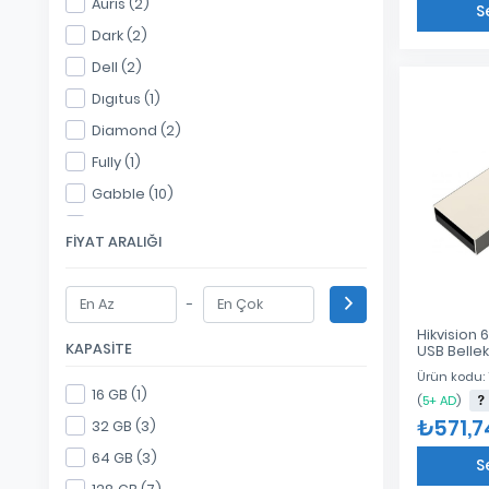
Auris (2)
S
Dark (2)
Dell (2)
Dıgıtus (1)
Diamond (2)
Fully (1)
Gabble (10)
Gomax (1)
FIYAT ARALIĞI
Hadron (22)
Hepu (5)
-
Hikvision (1)
Hikvision
KAPASITE
USB Belle
Hiremco (1)
M200/64G
Ürün kodu:
Hp (6)
16 GB (1)
(
5+ AD
)
Hytech (1)
₺571,7
32 GB (3)
İzoly (1)
64 GB (3)
S
KIMISO (4)