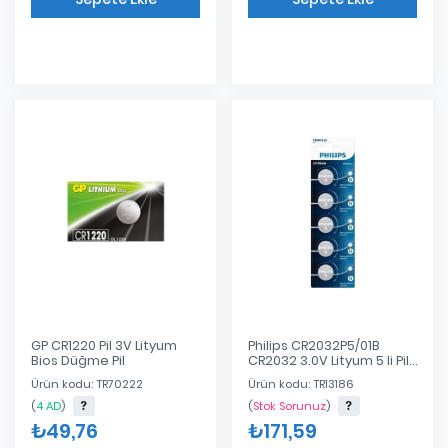
Eklendi
Eklendi
GP CR1220 Pil 3V Lityum
Philips CR2032P5/01B
Bios Düğme Pil
CR2032 3.0V Lityum 5 li Pil
Kart
Ürün kodu: TR70222
Ürün kodu: TR13186
(
4 AD
)
(
Stok Sorunuz
)
₺49,76
₺171,59