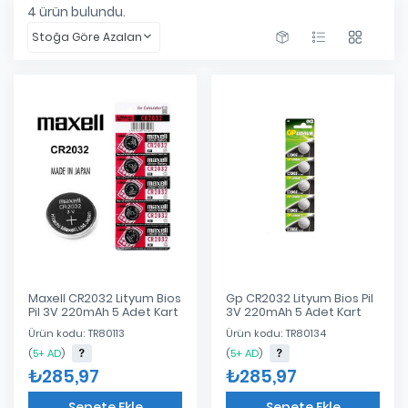
4
ürün bulundu.
Stoğa Göre Azalan
Maxell CR2032 Lityum Bios
Gp CR2032 Lityum Bios Pil
Pil 3V 220mAh 5 Adet Kart
3V 220mAh 5 Adet Kart
Ürün kodu: TR80113
Ürün kodu: TR80134
(
5+ AD
)
(
5+ AD
)
₺285,97
₺285,97
Sepete Ekle
Sepete Ekle