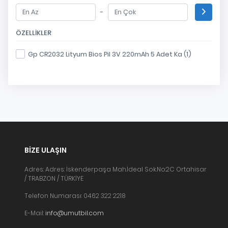
-
ÖZELLIKLER
Gp CR2032 Lityum Bios Pil 3V 220mAh 5 Adet Ka (1)
BIZE ULAŞIN
Adres: Adres: İskenderpaşa Mah.İdeal Sok.No:2C Ortahisar
/ TRABZON / TÜRKİYE
Telefon Numarası: 0462 322 2218
E-Mail:
info@umutbil.com