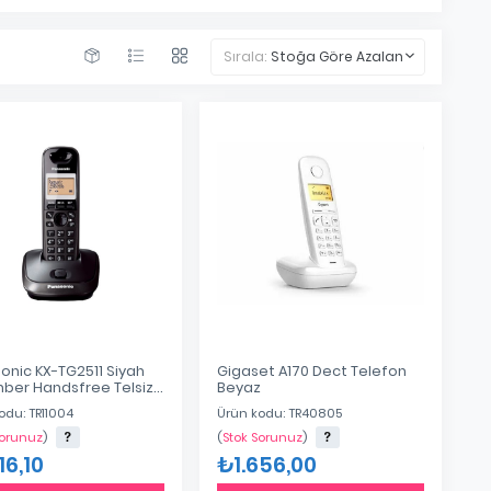
Sırala:
Stoğa Göre Azalan
onic KX-TG2511 Siyah
Gigaset A170 Dect Telefon
hber Handsfree Telsiz
Beyaz
on
odu: TR11004
Ürün kodu: TR40805
Sorunuz
)
(
Stok Sorunuz
)
16,10
₺1.656,00