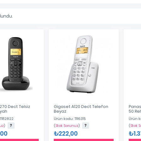
lundu.
270 Dect Telsiz
Gigaset A120 Dect Telefon
Panas
iyah
Beyaz
50 Re
Telef
 TR12822
Ürün kodu: TR6315
Ürün k
uz
)
(
Stok Sorunuz
)
(
Stok 
,00
₺222,00
₺1.3