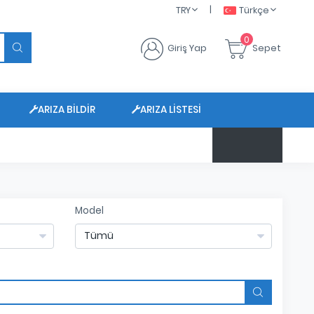
|
TRY
Türkçe
0
Giriş Yap
Sepet
ARIZA BILDIR
ARIZA LISTESI
$ 47.6799
Model