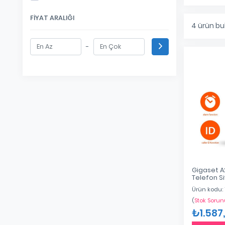
FIYAT ARALIĞI
4
ürün bu
-
Gigaset A
Telefon S
Ürün kodu:
(
Stok Sorun
₺1.587