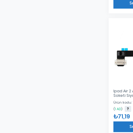
S
Ipad Air 2
Soketi Siy
Ürün kodu: 
(
1 AD
)
₺71,19
S