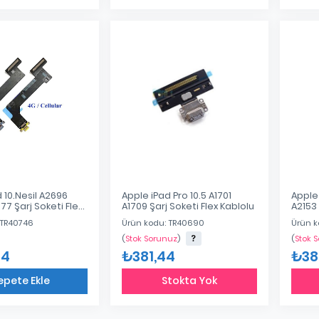
Eklendi
Eklendi
 10.Nesil A2696
Apple iPad Pro 10.5 A1701
Apple 
7 Şarj Soketi Flex
A1709 Şarj Soketi Flex Kablolu
A2153 
Kablo
 TR40746
Ürün kodu: TR40690
Ürün k
(
Stok Sorunuz
)
(
Stok 
24
₺381,44
₺38
epete Ekle
Stokta Yok
Eklendi