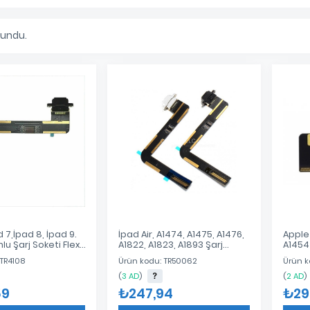
lundu.
 7,İpad 8, İpad 9.
İpad Air, A1474, A1475, A1476,
Apple 
lu Şarj Soketi Flex
A1822, A1823, A1893 Şarj
A1454 
Soket
 TR4108
Ürün kodu: TR50062
Ürün k
(
3 AD
)
(
2 AD
)
59
₺247,94
₺29