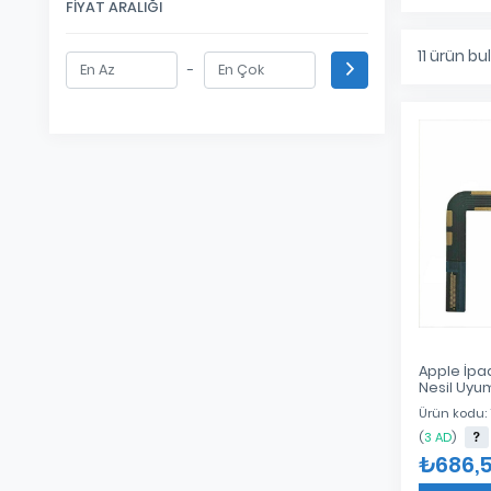
FIYAT ARALIĞI
11
ürün bu
-
Apple İpad
Nesil Uyum
Kablo
Ürün kodu:
(
3 AD
)
₺686,