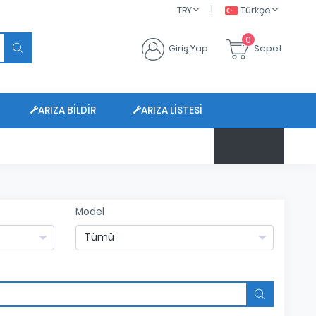
|
TRY
Türkçe
0
Giriş Yap
Sepet
ARIZA BILDIR
ARIZA LISTESI
$ 47.6799
Model