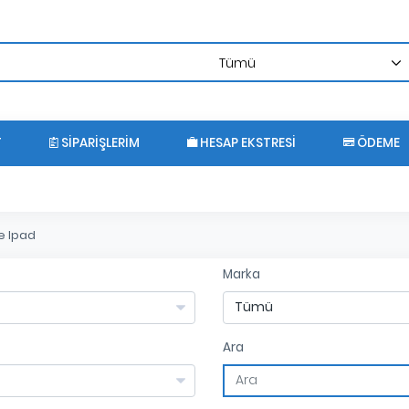
T
SIPARIŞLERIM
HESAP EKSTRESI
ÖDEME
e Ipad
Marka
Ara