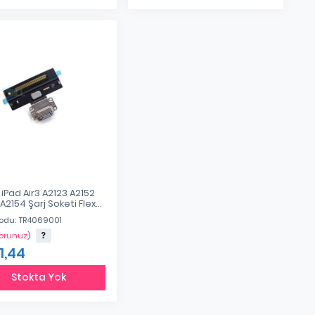
Eklendi
Eklendi
iPad Air3 A2123 A2152
A2154 Şarj Soketi Flex
lu
odu: TR4069001
Sorunuz
)
1,44
Stokta Yok