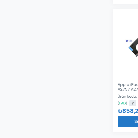
Apple iPad
A2757 A277
Kablo
Ürün kodu:
(
1 AD
)
₺858,
S