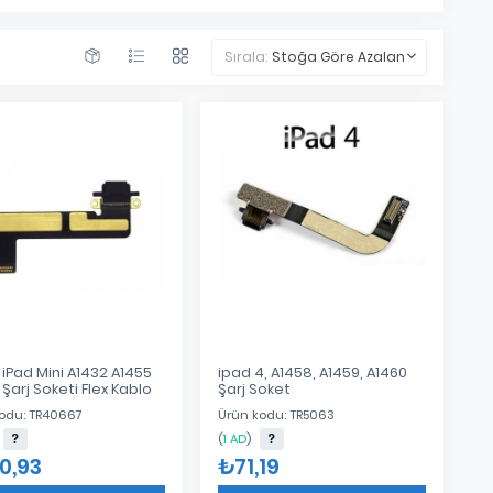
Sırala:
Stoğa Göre Azalan
iPad Mini A1432 A1455
ipad 4, A1458, A1459, A1460
Şarj Soketi Flex Kablo
Şarj Soket
odu: TR40667
Ürün kodu: TR5063
(
1 AD
)
0,93
₺71,19