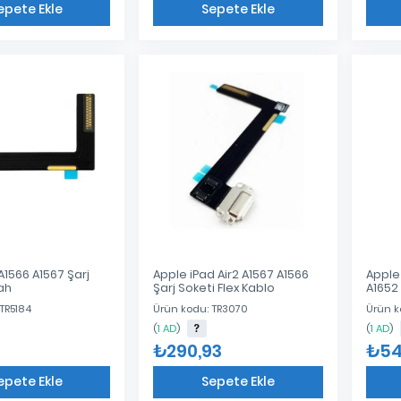
epete Ekle
Sepete Ekle
Eklendi
Eklendi
 A1566 A1567 Şarj
Apple iPad Air2 A1567 A1566
Apple 
ah
Şarj Soketi Flex Kablo
A1652 
TR5184
Ürün kodu: TR3070
Ürün k
(
1 AD
)
(
1 AD
)
₺290,93
₺54
epete Ekle
Sepete Ekle