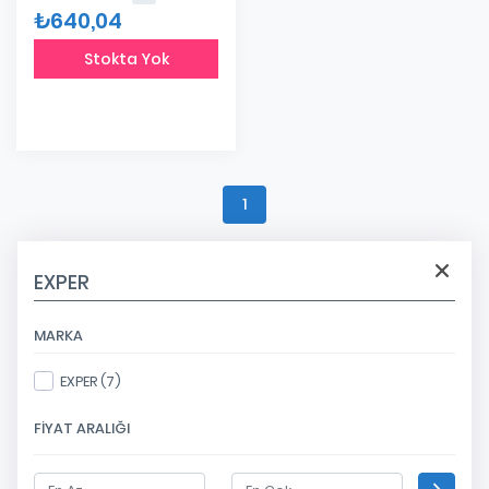
₺640,04
Stokta Yok
1
EXPER
MARKA
EXPER (7)
FIYAT ARALIĞI