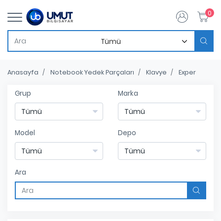
0
Anasayfa
Notebook Yedek Parçaları
Klavye
Exper
Grup
Marka
Model
Depo
Ara