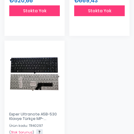
₺520,66
₺669,43
Stokta Yok
Stokta Yok
Exper Ultranote A5B-530
Klavye Türkçe MP-
12C96TQ-4305W
Ürün kodu: TR40297
(
Stok Sorunuz
)