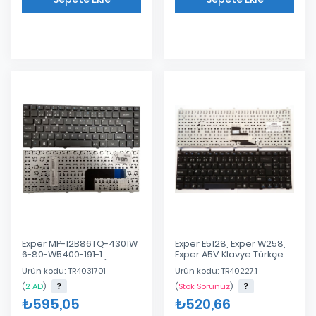
Eklendi
Eklendi
Exper MP-12B86TQ-4301W
Exper E5128, Exper W258,
6-80-W5400-191-1
Exper A5V Klavye Türkçe
Notebook Klavye (Siyah
Ürün kodu: TR4031701
Ürün kodu: TR40227.1
TR)
(
2 AD
)
(
Stok Sorunuz
)
₺595,05
₺520,66