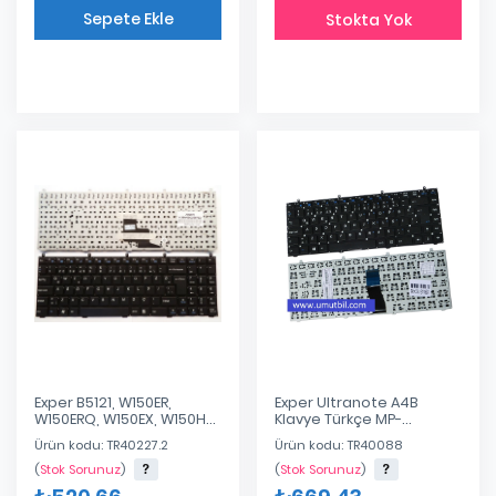
Sepete Ekle
Stokta Yok
Eklendi
Exper B5121, W150ER,
Exper Ultranote A4B
W150ERQ, W150EX, W150HN,
Klavye Türkçe MP-
W150HNM, W150HRM,
12R76AF-430, MP-12R76TQ-
Ürün kodu: TR40227.2
Ürün kodu: TR40088
Klavye Türkçe
430
(
Stok Sorunuz
)
(
Stok Sorunuz
)