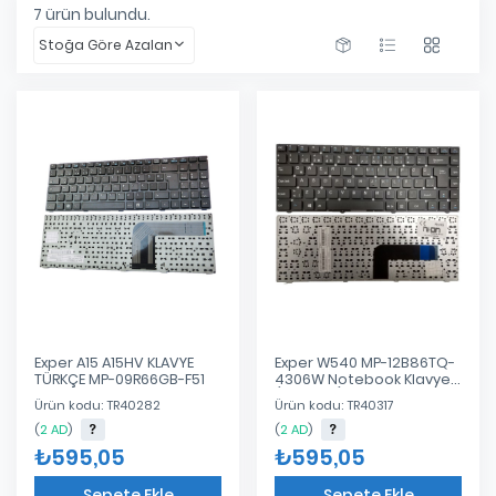
7
ürün bulundu.
Stoğa Göre Azalan
Exper A15 A15HV KLAVYE
Exper W540 MP-12B86TQ-
TÜRKÇE MP-09R66GB-F51
4306W Notebook Klavye
(Siyah TR)
Ürün kodu: TR40282
Ürün kodu: TR40317
(
2 AD
)
(
2 AD
)
₺595,05
₺595,05
Sepete Ekle
Sepete Ekle