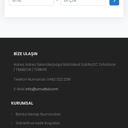
-
BIZE ULAŞIN
Adres: Adres: İskenderpaşa Mah.İdeal Sok.No:2C Ortahisar
/ TRABZON / TÜRKİYE
Telefon Numarası: 0462 322 2218
E-Mail:
info@umutbil.com
KURUMSAL
Banka Hesap Numaraları
Garanti ve İade Koşulları