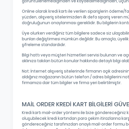
görüntülenemediğinden ve kaydedilmediğinden, üçüncü şa
Online olarak kredi kartı ile verilen siparişlerin ödeme/f
yüzden, alışveriş sitelerimizden ilk defa sipariş veren mü
doğruluğunun onaylanması gereklidir. Bu bilgilerin kontrol
Üye olurken verdiğiniz tüm bilgilere sadece siz ulaşabilir v
bunları değiştirmesi mümkün değildir. Bu amaçla, üyelik i
şifreleme standardıdır.
Bilgi hattı veya müşteri hizmetleri servisi bulunan ve aç
aklınıza takılan bütün konular hakkında detaylı bilgi alab
Not: İnternet alışveriş sitelerinde firmanın açık adresi
aldığınız mağazanın bütün telefon / adres bilgilerini no
firmamıza dair tüm bilgiler ve firma yeri belirtilmiştir.
MAİL ORDER KREDİ KART BİLGİLERİ GÜVE
Kredi kartı mail-order yöntemi ile bize göndereceğiniz kiml
oluşubilecek kredi kartından para çekim itirazlarına karş
göndereceğiniz tarafınızdan onaylı mail-order formu bed