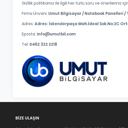
Gizlilik politikamız ile ilgili her türlü soru ve önerileriniz iç
Firma Ünvanı:
Umut Bilgisayar / Notebook Panelleri / T
Adres:
Adres: İskenderpaşa Mah.İdeal Sok.No:2C Ort
Eposta:
info@umutbil.com
Tel:
0462 322 2218
BIZE ULAŞIN