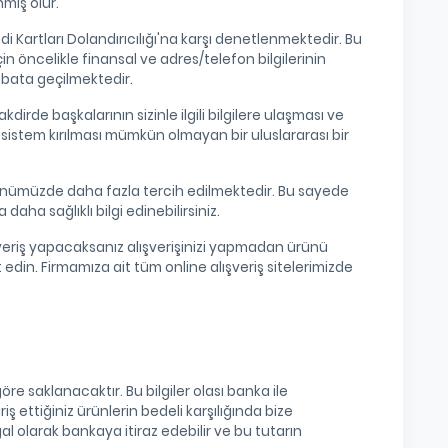
miş olur.
edi Kartları Dolandırıcılığı'na karşı denetlenmektedir. Bu
in öncelikle finansal ve adres/telefon bilgilerinin
rtibata geçilmektedir.
kdirde başkalarının sizinle ilgili bilgilere ulaşması ve
Bu sistem kırılması mümkün olmayan bir uluslararası bir
eri günümüzde daha fazla tercih edilmektedir. Bu sayede
daha sağlıklı bilgi edinebilirsiniz.
ışveriş yapacaksanız alışverişinizi yapmadan ürünü
edin. Firmamıza ait tüm online alışveriş sitelerimizde
öre saklanacaktır. Bu bilgiler olası banka ile
ş ettiğiniz ürünlerin bedeli karşılığında bize
l olarak bankaya itiraz edebilir ve bu tutarın