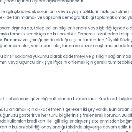
 dışında üçüncü kişilere açıklanmayacaktır.
ile ilgili çıkabilecek sorunların veya uyuşmazlıkların hızla çözülmes
r şekilde tanımlamak ve kapsamlı demografik bilgi toplamak amacıyla d
psam dışında da, talep edilen bilgileri kendisi veya işbirliği içind
nıcıyla temas kurmak için de kullanılabilir. Firmamız tarafından talep 
r; Firmamız ve işbirliği içinde olduğu kişiler tarafından, "Üyelik Sö
değerlendirmeler, veri tabanı oluşturma ve pazar araştırmalarında kull
ı, bunu bir sır saklama yükümü olarak addetmeyi ve gizliliğin sağlanma
ımını veya üçüncü bir kişiye ifşasını önlemek için gerekli tüm tedbir
artı sahiplerinin güvenliğini ilk planda tutmaktadır. Kredi kartı bilg
nuzu anlamak için dikkat etmeniz gereken iki şey vardır. Bunlardan bi
duğunuzu gösterir ve her türlü bilgileriniz şifrelenerek korunur. Bu bi
ında kullanılan kredi kartı ile ilgili bilgiler alışveriş sitelerimizden 
Kartın kullanılabilirliği onaylandığı takdirde alışverişe devam edilir. Ka