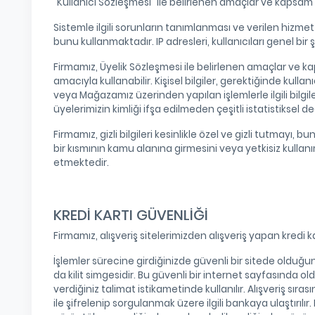
"Kullanıcı Sözleşmesi" ile belirlenen amaçlar ve kapsam
Sistemle ilgili sorunların tanımlanması ve verilen hizmet 
bunu kullanmaktadır. IP adresleri, kullanıcıları genel bi
Firmamız, Üyelik Sözleşmesi ile belirlenen amaçlar ve ka
amacıyla kullanabilir. Kişisel bilgiler, gerektiğinde kulla
veya Mağazamız üzerinden yapılan işlemlerle ilgili bilgile
üyelerimizin kimliği ifşa edilmeden çeşitli istatistiksel 
Firmamız, gizli bilgileri kesinlikle özel ve gizli tutmay
bir kısmının kamu alanına girmesini veya yetkisiz kullan
etmektedir.
KREDİ KARTI GÜVENLİĞİ
Firmamız, alışveriş sitelerimizden alışveriş yapan kredi k
İşlemler sürecine girdiğinizde güvenli bir sitede olduğu
da kilit simgesidir. Bu güvenli bir internet sayfasında ol
verdiğiniz talimat istikametinde kullanılır. Alışveriş sıras
ile şifrelenip sorgulanmak üzere ilgili bankaya ulaştırılır. 