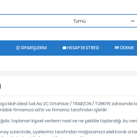
T
SIPARIŞLERIM
HESAP EKSTRESI
ÖDEME
ı
şa Mah.İdeal Sok.No:2C Ortahisar / TRABZON / TÜRKİYE adresinde kayı
rddisk firmamıza aittir ve firmamız tarafından işletilir.
ağıda, toplanan kişisel verilerin nasıl ve ne şekilde toplandığı, bu ver
ay sürecinde, üyelerimiz tarafından mağazamıza elektronik ortamdan 