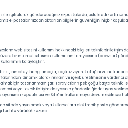
izle ilgili olarak göndereceğiniz e-postalarda, asla kredi kartı numa
mamız e-postalarınızdan aktarılan bilgilerin güvenliğini hiçbir koşul
ıların web sitesini kullanımı hakkındaki bilgileri teknik bir iletişim
üzere bir internet sitesinin kullanıcının tarayıcısına (browser) gönd
ullanımını kolaylaştırır.
, bir kişinin siteyi hangi amaçla, kaç kez ziyaret ettiğini ve ne kadar si
ayfalarından dinamik olarak reklam ve içerik üretilmesine yardımcı ol
 almak için tasarlanmamıştır. Tarayıcıların pek çoğu başta teknik il
lmemesi veya teknik iletişim dosyasının gönderildiğinde uyarı verilm
me uyarısının kapatılması ve Site’nin kullanılmaya devam edilmesi hal
 zaman sitede yayınlamak veya kullanıcılara elektronik posta gönderm
ğı tarihte yürürlük kazanır.