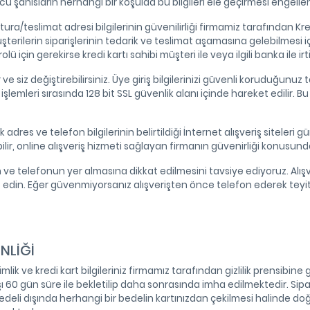
hısların herhangi bir koşulda bu bilgileri ele geçirmesi engellen
atura/teslimat adresi bilgilerinin güvenilirliği firmamiz tarafından Kr
şterilerin siparişlerinin tedarik ve teslimat aşamasına gelebilmesi iç
ü için gerekirse kredi kartı sahibi müşteri ile veya ilgili banka ile i
e siz değiştirebilirsiniz. Üye giriş bilgilerinizi güvenli koruduğunuz ta
şlemleri sırasında 128 bit SSL güvenlik alanı içinde hareket edilir. 
ık adres ve telefon bilgilerinin belirtildiği İnternet alışveriş sitel
ilir, online alışveriş hizmeti sağlayan firmanın güvenirliği konusunda 
nin ve telefonun yer almasına dikkat edilmesini tavsiye ediyoruz. Al
t edin. Eğer güvenmiyorsanız alışverişten önce telefon ederek teyit 
NLİĞİ
ik ve kredi kart bilgileriniz firmamız tarafından gizlilik prensibine g
ı 60 gün süre ile bekletilip daha sonrasında imha edilmektedir. Sipari
eli dışında herhangi bir bedelin kartınızdan çekilmesi halinde doğa