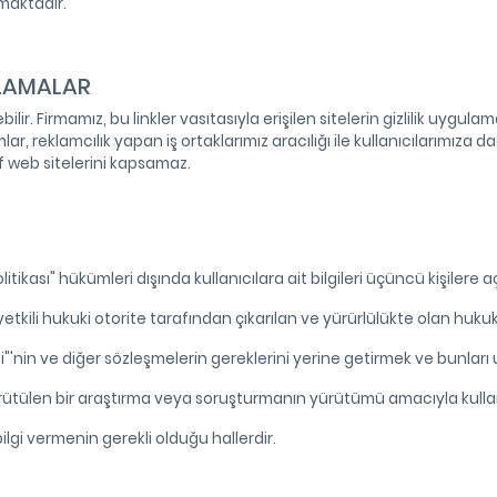
amaktadır.
ULAMALAR
ir. Firmamız, bu linkler vasıtasıyla erişilen sitelerin gizlilik uygula
reklamcılık yapan iş ortaklarımız aracılığı ile kullanıcılarımıza dağıtı
f web sitelerini kapsamaz.
Politikası" hükümleri dışında kullanıcılara ait bilgileri üçüncü kişilere 
ili hukuki otorite tarafından çıkarılan ve yürürlülükte olan hukuk 
si"'nin ve diğer sözleşmelerin gereklerini yerine getirmek ve bunl
ürütülen bir araştırma veya soruşturmanın yürütümü amacıyla kullanıcıl
bilgi vermenin gerekli olduğu hallerdir.