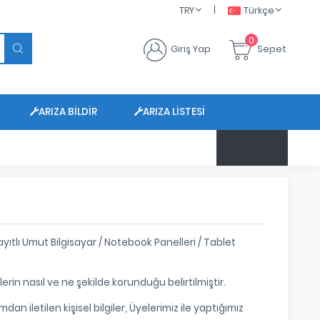
|
TRY
Türkçe
0
Giriş Yap
Sepet
ARIZA BILDIR
ARIZA LISTESI
$ 47.6799
tlı Umut Bilgisayar / Notebook Panelleri / Tablet
ilerin nasıl ve ne şekilde korunduğu belirtilmiştir.
iletilen kişisel bilgiler, Üyelerimiz ile yaptığımız