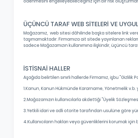
ödenmesini engelleyebileceğiniz için bir risk oluşturm
ÜÇÜNCÜ TARAF WEB SİTELERİ VE UYG
Mağazamız, web sitesi dâhilinde başka sitelere link verebil
taşımamaktadır. Firmamıza ait sitede yayınlanan reklamlar, 
sadece Mağazamızın kullanımına ilişkindir, üçüncü tara
İSTİSNAİ HALLER
Aşağıda belirtilen sınırlı hallerde Firmamız, işbu "Gizlilik 
1.Kanun, Kanun Hükmünde Kararname, Yönetmelik v.b. yetk
2.Mağazamızın kullanıcılarla akdettiği "Üyelik Sözleşme
3.Yetkili idari ve adli otorite tarafından usulüne göre y
4.Kullanıcıların hakları veya güvenliklerini korumak için 