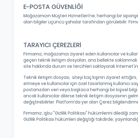
E-POSTA GÜVENLİĞİ
Mağazamızın Müşteri Hizmetleri’ne, herhangi bir siparişin
alan bilgiler üçüncü şahıslar tarafından görülebilir. Fir
TARAYICI ÇEREZLERİ
Firmamız, mağazamızı ziyaret eden kullanıcılar ve kullanıc
geçen teknik iletişim dosyaları, ana bellekte saklanmak 
site hakkında durum ve tercihleri saklayarak İnternet'in k
Teknik iletişim dosyası, siteyi kaç kişinin ziyaret ettiğini
etmeye ve kullanıcılar için özel tasarlanmış kullanıcı s
postanızdan veri veya başkaca herhangi bir kişisel bilgi
ancak kullanıcılar dilerse teknik iletişim dosyasının ge
değiştirebilirler. Platform’da yer alan Çerez bilgilendir
Firmamız, işbu "Gizlilik Politikası" hükümlerini dilediği
Gizlilik Politikası hükümleri değiştiği takdirde, yayınlandı