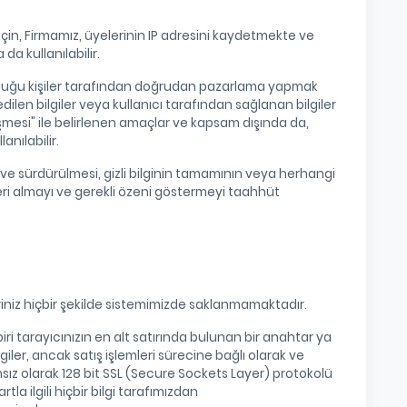
i için, Firmamız, üyelerinin IP adresini kaydetmekte ve
a kullanılabilir.
e olduğu kişiler tarafından doğrudan pazarlama yapmak
edilen bilgiler veya kullanıcı tarafından sağlanan bilgiler
zleşmesi" ile belirlenen amaçlar ve kapsam dışında da,
anılabilir.
sı ve sürdürülmesi, gizli bilginin tamamının veya herhangi
leri almayı ve gerekli özeni göstermeyi taahhüt
ileriniz hiçbir şekilde sistemimizde saklanmamaktadır.
ri tarayıcınızın en alt satırında bulunan bir anahtar ya
lgiler, ancak satış işlemleri sürecine bağlı olarak ve
bağımsız olarak 128 bit SSL (Secure Sockets Layer) protokolü
rtla ilgili hiçbir bilgi tarafımızdan