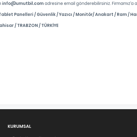
in
info@umutbil.com
adresine email gönderebilirsiniz. Firmamız’a ait
ablet Panelleri / Güvenlik / Yazıcı / Monitör/ Anakart / Ram / H
ahisar / TRABZON / TÜRKİYE
KURUMSAL