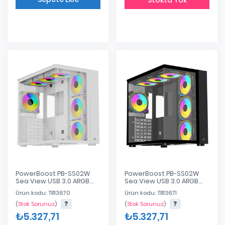
Eklendi
PowerBoost PB-SS02W
PowerBoost PB-SS02W
Sea View USB 3.0 ARGB
Sea View USB 3.0 ARGB
ATX Mid Tower Beyaz
ATX Mid Tower Siyah Kasa
Ürün kodu: TR13670
Ürün kodu: TR13671
Kasa (power Supply Yok)
(power Supply Yok)
(
Stok Sorunuz
)
(
Stok Sorunuz
)
₺5.327,71
₺5.327,71