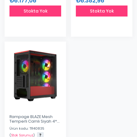
₺6.177,06
₺6.382,96
Stokta Yok
Stokta Yok
Rampage BLAZE Mesh
Temperli Camlı Siyah 4*
12cm ARGB Fan M-ATX
Ürün kodu: TR40835
Mid-T Gaming Oyuncu
Kasası
(
Stok Sorunuz
)