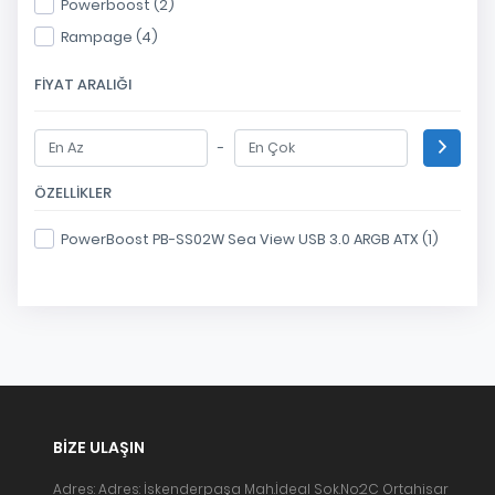
Powerboost (2)
Rampage (4)
FIYAT ARALIĞI
-
ÖZELLIKLER
PowerBoost PB-SS02W Sea View USB 3.0 ARGB ATX (1)
BIZE ULAŞIN
Adres: Adres: İskenderpaşa Mah.İdeal Sok.No:2C Ortahisar