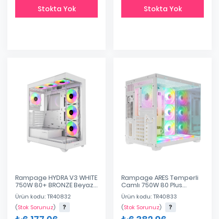
Stokta Yok
Stokta Yok
Rampage HYDRA V3 WHITE
Rampage ARES Temperli
750W 80+ BRONZE Beyaz
Camlı 750W 80 Plus
7*12cm RGB Fan ATX Mid-T
Bronze Beyaz 7*12cm
Ürün kodu: TR40832
Ürün kodu: TR40833
Oyuncu Kasası
ARGB Fan ATX Mid-T
Gaming Oyuncu Kasası
(
Stok Sorunuz
)
(
Stok Sorunuz
)