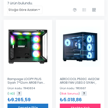
7
ürün bulundu.
Stoğa Göre Azalan
Rampage LOOPY PLUS
AEROCOOL P500C 4x12CM
Siyah 7*12cm ARGB Fan
ARGB FAN USB3.0 SIYAH
950W 80 Plus Standart
ATX KASA (AE-P500C-BK)
Ürün kodu: TR40834
Ürün kodu: TR13667
Temperli Cam Kumandalı
ATX Mid-T Gaming
(
1 AD
)
(
Stok Sorunuz
)
Oyuncu Kasası
₺9.265,59
₺5.018,86
Sepete Ekle
Stokta Yok